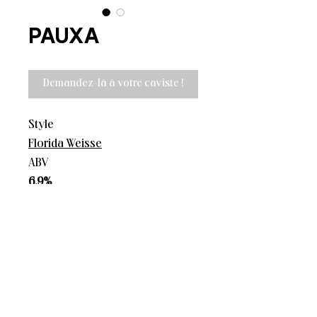
PAUXA
Demandez-là à votre caviste !
Style
Florida Weisse
ABV
6.9%
Ajouts
Framboise, Cassis, Grenade,
Vanille
La Superbe
Contact :
06 08 72 58 20
11 avenue de l'Adour,
contact@lasuperbe.fr
64600 Anglet