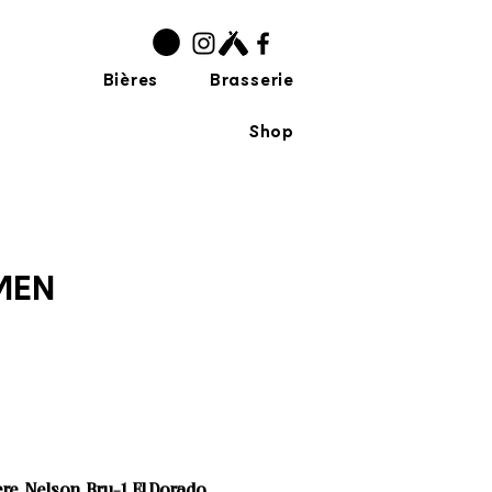
Bières
Brasserie
Shop
MEN
e, Nelson, Bru-1, El Dorado