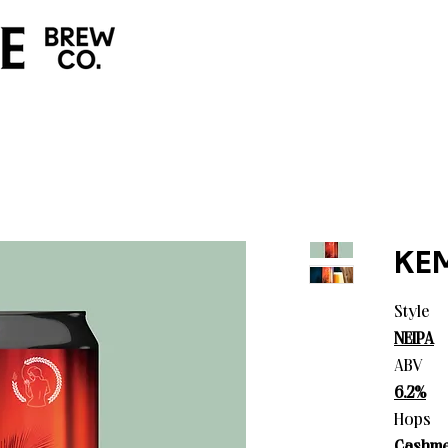
KE
Style
NEIPA
ABV
6.2%
Hops
Cashmer