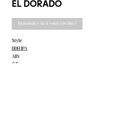
EL DORADO
Demandez-là à votre caviste !
Style
DDH IPA
ABV
6 %
Hops
El Dorado
La Superbe
Contact :
06 08 72 58 20
11 avenue de l'Adour,
contact@lasuperbe.fr
64600 Anglet
La Superbe © 2023
Mentions légales