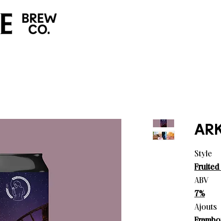
AR
Style
Fruited
ABV
7%
Ajouts
Framboi