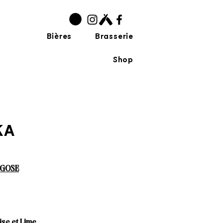
Bières
Brasserie
Shop
KA
 GOSE
se et Lime